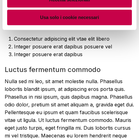
volutpat. Aenean non lorem arcu. Phasellus in neque
nulla, sed sodales ipsum. Morbi a massa sed sapien
Usa solo i cookie necessari
vulputate lacinia. Vivamus et urna vitae felis malesuada
aliquet sit amet et metus.
Consectetur adipiscing elit vtae elit libero
Integer posuere erat dapibus posuere vel
Integer posuere erat dapibus
Luctus fermentum commodo
Nulla sed mi leo, sit amet molestie nulla. Phasellus
lobortis blandit ipsum, at adipiscing eros porta quis.
Phasellus in nisi ipsum, quis dapibus magna. Phasellus
odio dolor, pretium sit amet aliquam a, gravida eget dui.
Pellentesque eu ipsum et quam faucibus scelerisque
vitae ut ligula. Ut luctus fermentum commodo. Mauris
eget justo turpis, eget fringilla mi. Duis lobortis cursus
mi vel tristique. Maecenas eu lorem hendrerit neque