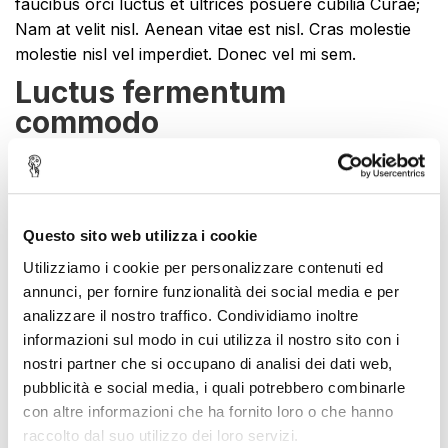
faucibus orci luctus et ultrices posuere cubilia Curae;
Nam at velit nisl. Aenean vitae est nisl. Cras molestie
molestie nisl vel imperdiet. Donec vel mi sem.
Luctus fermentum
commodo
Nulla sed mi leo, sit amet molestie nulla. Phasellus
lobortis blandit ipsum, at adipiscing eros porta quis.
Phasellus in nisi ipsum, quis dapibus magna. Phasellus
odio dolor, pretium sit amet aliquam a, gravida eget dui.
Questo sito web utilizza i cookie
Pellentesque eu ipsum et quam faucibus scelerisque
Utilizziamo i cookie per personalizzare contenuti ed
vitae ut ligula. Ut luctus fermentum commodo. Mauris
annunci, per fornire funzionalità dei social media e per
eget justo turpis, eget fringilla mi. Duis lobortis cursus
analizzare il nostro traffico. Condividiamo inoltre
mi vel tristique. Maecenas eu lorem hendrerit neque
informazioni sul modo in cui utilizza il nostro sito con i
dapibus cursus id sit amet nisi. Proin rhoncus semper
nostri partner che si occupano di analisi dei dati web,
sem nec aliquet.
pubblicità e social media, i quali potrebbero combinarle
con altre informazioni che ha fornito loro o che hanno
raccolto dal suo utilizzo dei loro servizi.