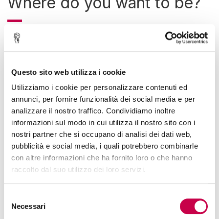
Where do you want to be?
Questo sito web utilizza i cookie
Utilizziamo i cookie per personalizzare contenuti ed
annunci, per fornire funzionalità dei social media e per
analizzare il nostro traffico. Condividiamo inoltre
informazioni sul modo in cui utilizza il nostro sito con i
nostri partner che si occupano di analisi dei dati web,
pubblicità e social media, i quali potrebbero combinarle
con altre informazioni che ha fornito loro o che hanno
raccolto dal suo utilizzo dei loro servizi.
24 Gennaio 2017
Posted by
Davide
Melle
Services
Selezione
Education is the process of facilitating learning.
Necessari
del
Knowledge, skills, values, beliefs, and habits of a