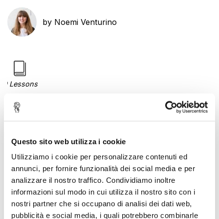
by Noemi Venturino
0 Lessons
Questo è il video del workshop pratico su Google
Analytics, qui sotto trovi tutti i link utili.
Questo sito web utilizza i cookie
Utilizziamo i cookie per personalizzare contenuti ed
Come capire se i dati sono affidabili
, articolo del
annunci, per fornire funzionalità dei social media e per
nostro blog
analizzare il nostro traffico. Condividiamo inoltre
Link ad
Adswerve
informazioni sul modo in cui utilizza il nostro sito con i
Link a
GTM per WordPress
nostri partner che si occupano di analisi dei dati web,
Link a
Google Analytics Audit
, la dashboard di cui
pubblicità e social media, i quali potrebbero combinarle