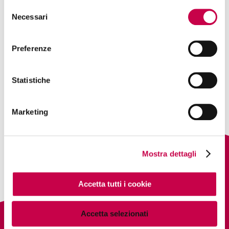
Selezione
template for great looking websites.“
Necessari
del
consenso
Preferenze
PREVIOUS
NEXT
DAN GIBSON, INTERFACE
DESIGNER
Statistiche
Marketing
Mostra dettagli
Accetta tutti i cookie
Accetta selezionati