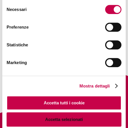
Selezione
backed up by amazing support.”
Necessari
del
consenso
Preferenze
PREVIOUS
NEXT
FIONA HARTWELL
LUCAS GREENBERG,
DESIGNER
Statistiche
Marketing
Mostra dettagli
Accetta tutti i cookie
Accetta selezionati