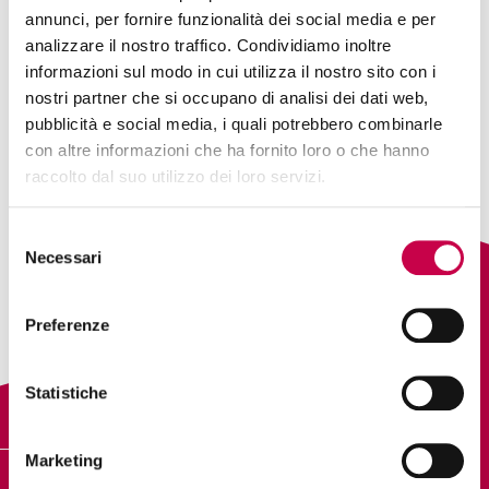
annunci, per fornire funzionalità dei social media e per
Please sign up for the
course
before
analizzare il nostro traffico. Condividiamo inoltre
starting the lesson.
informazioni sul modo in cui utilizza il nostro sito con i
nostri partner che si occupano di analisi dei dati web,
4.3 Case study: la dashboard per un e-commerce
pubblicità e social media, i quali potrebbero combinarle
4.5 Case study: dashboard Spotify
con altre informazioni che ha fornito loro o che hanno
raccolto dal suo utilizzo dei loro servizi.
Back to:
Data Visualization con Google Data
Selezione
Studio
> Case study ed esempi di visualizzazione
Necessari
del
consenso
Preferenze
Statistiche
Marketing