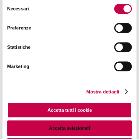
Selezione
Necessari
del
consenso
Preferenze
Webinar google analytics 4
Statistiche
Marketing
1.4 Come cambia il tracking
Preview
Mostra dettagli
Accetta tutti i cookie
1.3 Introduzione al mondo
Accetta selezionati
delle app