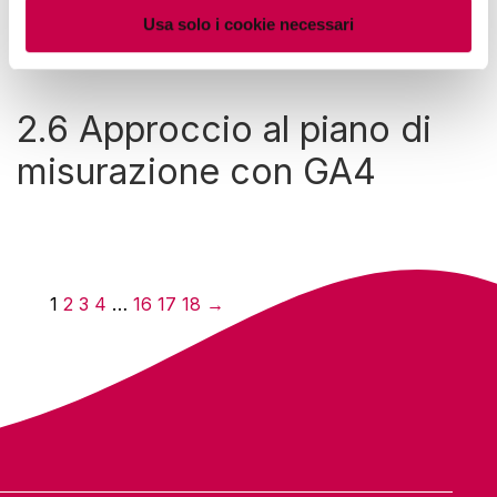
Usa solo i cookie necessari
2.6 Approccio al piano di
misurazione con GA4
1
2
3
4
…
16
17
18
→