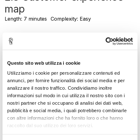
map
Length: 7 minutes
Complexity: Easy
2.2 Business
Questo sito web utilizza i cookie
Understanding. Le
Utilizziamo i cookie per personalizzare contenuti ed
interviste
annunci, per fornire funzionalità dei social media e per
analizzare il nostro traffico. Condividiamo inoltre
Length: 9 minutes
Complexity: Easy
informazioni sul modo in cui utilizza il nostro sito con i
nostri partner che si occupano di analisi dei dati web,
pubblicità e social media, i quali potrebbero combinarle
con altre informazioni che ha fornito loro o che hanno
2.1 Optimization framework
raccolto dal suo utilizzo dei loro servizi.
Length: 11 minutes
Complexity: Easy