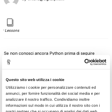
0 Lessons
Se non conosci ancora Python prima di seguire
questo corso guarda il webinar gratuito introduttivo in
questa pagina
.
Qui trovi il
link al Colab
che Emanuele ha usato
Questo sito web utilizza i cookie
durante il workshop
.
Utilizziamo i cookie per personalizzare contenuti ed
All’interno di questo corso vedrai:
annunci, per fornire funzionalità dei social media e per
I concetti base del linguaggio di programmazione
analizzare il nostro traffico. Condividiamo inoltre
Introduzione alle librerie Python più comuni
informazioni sul modo in cui utilizza il nostro sito con i
nostri partner che si occupano di analisi dei dati web,