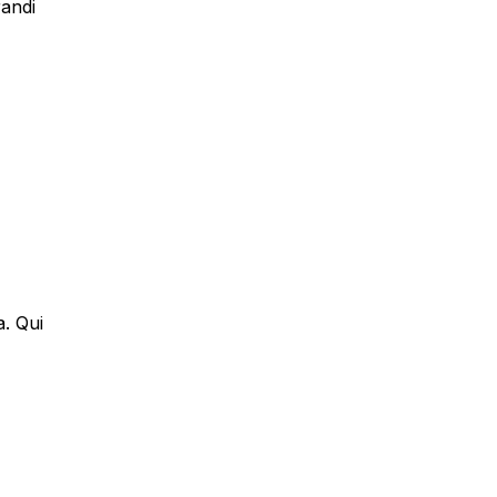
randi
a. Qui