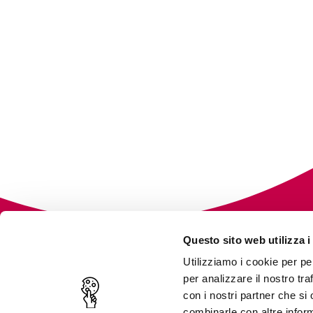
Questo sito web utilizza i
Utilizziamo i cookie per pe
per analizzare il nostro tra
DIGITAL PILLS ACADEMY
PAGINE UTILI
con i nostri partner che si
Chi siamo
combinarle con altre inform