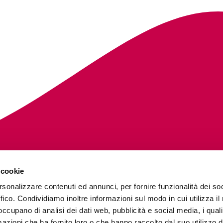
 cookie
rsonalizzare contenuti ed annunci, per fornire funzionalità dei so
ffico. Condividiamo inoltre informazioni sul modo in cui utilizza il 
SOCIAL
 occupano di analisi dei dati web, pubblicità e social media, i qual
azioni che ha fornito loro o che hanno raccolto dal suo utilizzo d