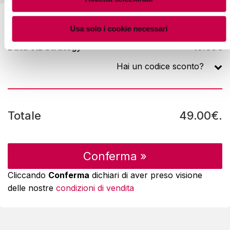
Riepilogo Ordine
Usa solo i cookie necessari
Data Viz Strategy
49.00€
Hai un codice sconto?
Totale
49.00€.
Cliccando
Conferma
dichiari di aver preso visione
delle nostre
condizioni di vendita