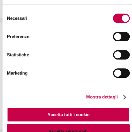
Selezione
Necessari
del
consenso
Informazioni Pagamento
Preferenze
Carta di Credito
Statistiche
Marketing
Numero di Carta
Mostra dettagli
Data Scadenza
CVC
Accetta tutti i cookie
Accetta selezionati