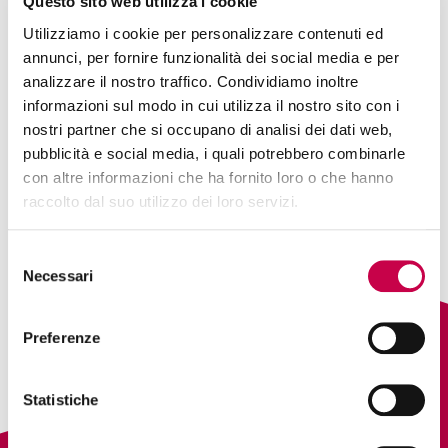
Questo sito web utilizza i cookie
Utilizziamo i cookie per personalizzare contenuti ed
annunci, per fornire funzionalità dei social media e per
analizzare il nostro traffico. Condividiamo inoltre
informazioni sul modo in cui utilizza il nostro sito con i
nostri partner che si occupano di analisi dei dati web,
pubblicità e social media, i quali potrebbero combinarle
con altre informazioni che ha fornito loro o che hanno
Andrea ha lavorato nel mondo del digital marketing in
raccolto dal suo utilizzo dei loro servizi.
UK, Francia ed Italia. Oltre a Digital Pills, nel 2013 ha
fondato Fluentify, azienda di formazione linguistica
Selezione
online.
Necessari
del
consenso
Preferenze
Statistiche