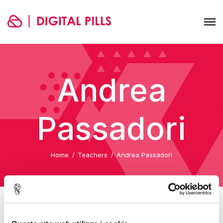
Andrea
Passadori
Home
Teachers
Andrea Passadori