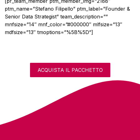
[pr_team_member ptm_member_img=”2188″
ptm_name=”Stefano Filipello” ptm_label=”Founder &
Senior Data Strategist” team_description=””
mnfsize=”14″ mnf_color=”#000000″ mlfsize=”13″
mdfsize=”13″ tmoptions=”%5B%5D”]
ACQUISTA IL PACCHETTO