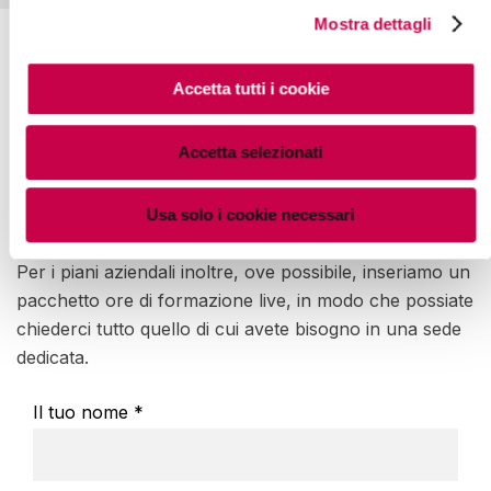
Mostra dettagli
Accetta tutti i cookie
Desideri un piano
aziendale?
Accetta selezionati
Se pensi che il nostro piano sia utile per tutto il tuo
dipartimento contattaci: saremo felici di inviarti un
Usa solo i cookie necessari
preventivo ad hoc.
Per i piani aziendali inoltre, ove possibile, inseriamo un
pacchetto ore di formazione live, in modo che possiate
chiederci tutto quello di cui avete bisogno in una sede
dedicata.
Il tuo nome *