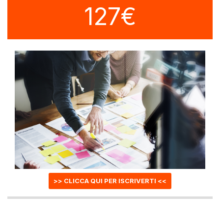
127€
>> CLICCA QUI PER ISCRIVERTI <<