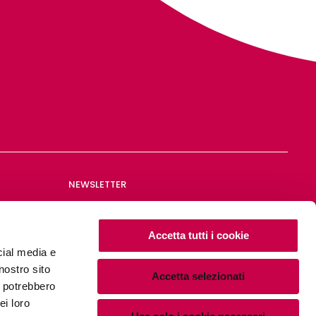
NEWSLETTER
Iscriviti alla nostra newsletter
Accetta tutti i cookie
cial media e
nostro sito
Accetta selezionati
i potrebbero
Privacy Policy
|
Cookie Policy
ei loro