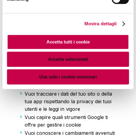
Mostra dettagli
Fa per te?
Accetta tutti i cookie
“È ciò che pensiamo già di sapere
che ci impedisce di imparare cose
Accetta selezionati
nuove.”
Usa solo i cookie necessari
ISCRIVITI A QUESTO WEBINAR SE...
Vuoi tracciare i dati del tuo sito o della
tua app rispettando la privacy dei tuoi
utenti e le leggi in vigore
Vuoi capire quali strumenti Google ti
offre per gestire i cookie
Vuoi conoscere i cambiamenti avvenuti