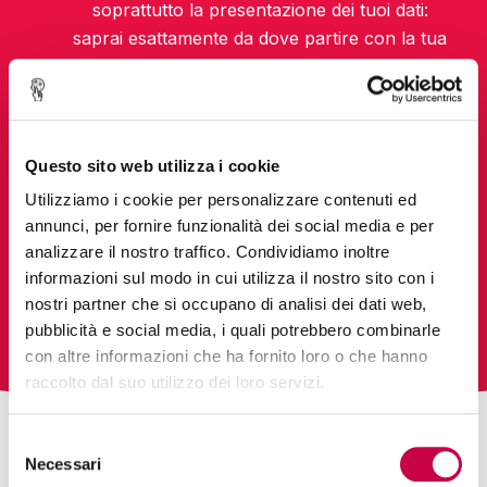
soprattutto la presentazione dei tuoi dati:
saprai esattamente da dove partire con la tua
prossima dashboard
Diversi tipi
di grafici disponibili per le
dashboard: quali usare per quali obiettivi
Come creare report intuitivi e facili da capire che
Questo sito web utilizza i cookie
puoi
condividere
con il tuo team
Utilizziamo i cookie per personalizzare contenuti ed
annunci, per fornire funzionalità dei social media e per
analizzare il nostro traffico. Condividiamo inoltre
informazioni sul modo in cui utilizza il nostro sito con i
ISCRIVITI
nostri partner che si occupano di analisi dei dati web,
pubblicità e social media, i quali potrebbero combinarle
con altre informazioni che ha fornito loro o che hanno
raccolto dal suo utilizzo dei loro servizi.
Selezione
Necessari
del