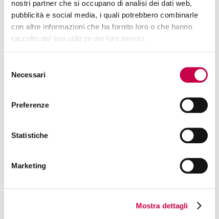
nostri partner che si occupano di analisi dei dati web,
pubblicità e social media, i quali potrebbero combinarle
con altre informazioni che ha fornito loro o che hanno
raccolto dal suo utilizzo dei loro servizi.
Selezione
ANDREA PASSADORI
Necessari
del
consenso
Andrea ha lavorato nel mondo del digital marketing
in UK, Francia ed Italia. Oltre a Digital Pills, nel 2013 ha
Preferenze
fondato Fluentify, azienda di formazione linguistica
online.
Statistiche
Marketing
Mostra dettagli