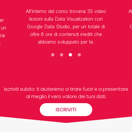
All’interno del corso troverai 35 video
A
lezioni sulla Data Visualization con
er
Google Data Studio, per un totale di
G
i un
oltre 8 ore di contenuti inediti che
rai
abbiamo sviluppato per te.
e
uoi
Iscriviti subito: ti aiuteremo a tirare fuori e a presentare
al meglio il vero valore dei tuoi dati.
ISCRIVITI