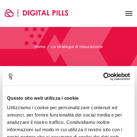
Home
La strategia di misurazione
La strategia di
Questo sito web utilizza i cookie
misurazione
Utilizziamo i cookie per personalizzare contenuti ed
annunci, per fornire funzionalità dei social media e per
analizzare il nostro traffico. Condividiamo inoltre
1.14 - TEST Modulo 1
informazioni sul modo in cui utilizza il nostro sito con i
2.1 - Optimization framework
nostri partner che si occupano di analisi dei dati web,