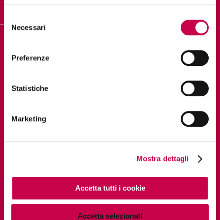
Selezione
Necessari
del
consenso
DIGITAL PILLS ACADEMY
Preferenze
Statistiche
PAGINE UTILI
Chi siamo
Marketing
Mostra dettagli
SOCIAL
Accetta tutti i cookie
Accetta selezionati