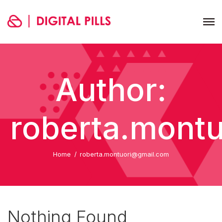
Author:
roberta.mont
Home
roberta.montuori@gmail.com
Nothing Found