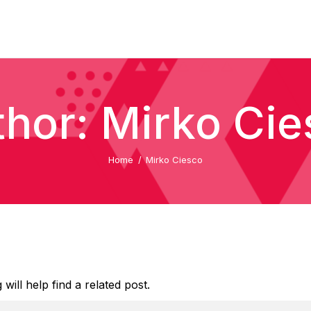
hor: Mirko Cie
Home
Mirko Ciesco
ill help find a related post.