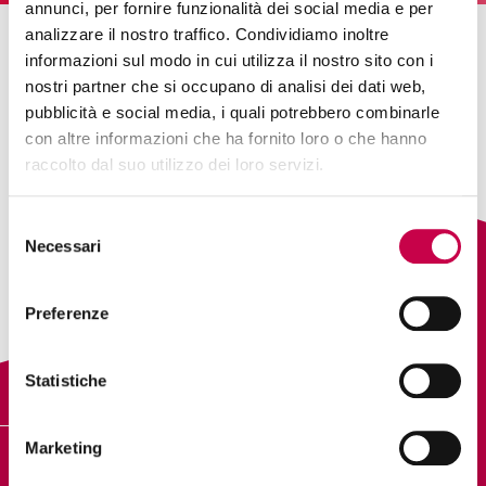
annunci, per fornire funzionalità dei social media e per
analizzare il nostro traffico. Condividiamo inoltre
Nothing Found
informazioni sul modo in cui utilizza il nostro sito con i
nostri partner che si occupano di analisi dei dati web,
pubblicità e social media, i quali potrebbero combinarle
Apologies, but no results were found. Perhaps
con altre informazioni che ha fornito loro o che hanno
searching will help find a related post.
raccolto dal suo utilizzo dei loro servizi.
Selezione
Necessari
del
Search
consenso
Preferenze
Statistiche
Marketing
DIGITAL PILLS ACADEMY