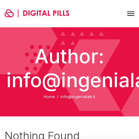
Author:
info@ingeniala
Home
info@ingenialab.it
Nothing Found