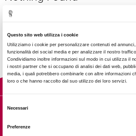
Apologies, but no results were found. Perhaps
searching will help find a related post.
Questo sito web utilizza i cookie
Utilizziamo i cookie per personalizzare contenuti ed annunci, 
Search
funzionalità dei social media e per analizzare il nostro traffico
Condividiamo inoltre informazioni sul modo in cui utilizza il n
i nostri partner che si occupano di analisi dei dati web, pubbli
media, i quali potrebbero combinarle con altre informazioni ch
loro o che hanno raccolto dal suo utilizzo dei loro servizi.
Selezione
Necessari
del
DIGITAL PILLS ACADEMY
consenso
Preferenze