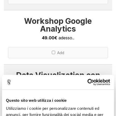
Workshop Google
Analytics
49.00€
adesso..
Add
Data Visualization con
Google Data Studio
197.00€
adesso..
Questo sito web utilizza i cookie
Add
Utilizziamo i cookie per personalizzare contenuti ed
annunci, per fornire funzionalità dei social media e per