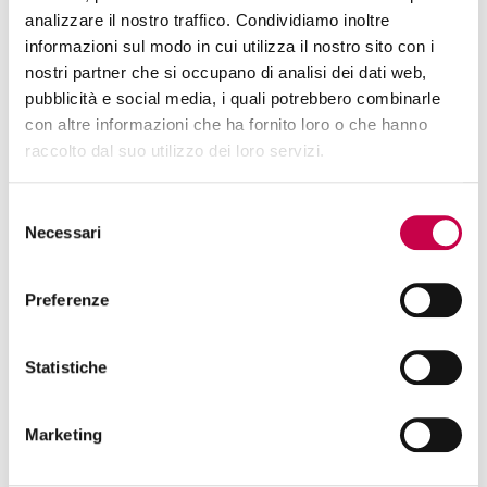
analizzare il nostro traffico. Condividiamo inoltre
Web Analytics - La
informazioni sul modo in cui utilizza il nostro sito con i
nostri partner che si occupano di analisi dei dati web,
strategia di misurazione
pubblicità e social media, i quali potrebbero combinarle
69.00€
adesso..
con altre informazioni che ha fornito loro o che hanno
raccolto dal suo utilizzo dei loro servizi.
Add
Selezione
Necessari
del
consenso
Google Tag Manager
Preferenze
Starter Pack
69.00€
adesso..
Statistiche
Add
Marketing