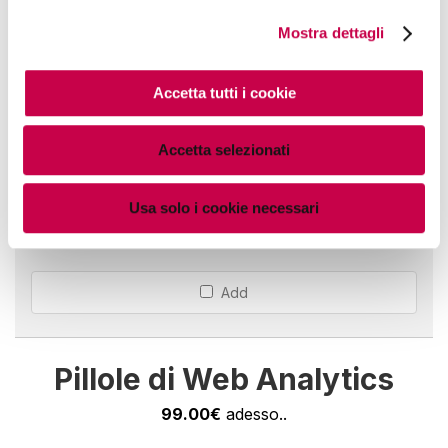
Data Viz Strategy
Mostra dettagli
49.00€
adesso..
Accetta tutti i cookie
Add
Accetta selezionati
Leggere i dati
Usa solo i cookie necessari
97.00€
adesso..
Add
Pillole di Web Analytics
99.00€
adesso..